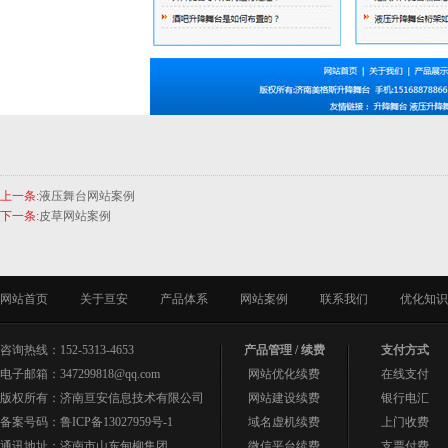
上一条:
液压舞台网站案例
下一条:
皮草网站案例
网站首页
关于亘安
产品体系
网站案例
联系我们
优化知识
咨询热线：152-5313-4653
产品管理 / 续费
支付方式
电子邮箱：347299818@qq.com
网站优化续费
在线支付
版权所有：济南亘安信息技术有限公司
网站建设续费
银行电汇
备案号码：
鲁ICP备13027959号-1
域名虚机续费
上门收费
通讯地址：济南市山东甸柳集团
微信平台续费
支票付费