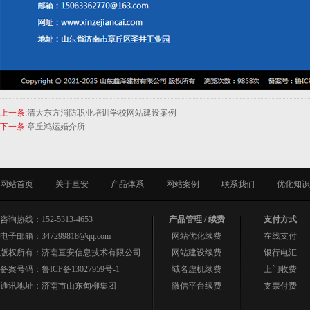
上一条:
清大东方消防职业培训学校网站建设案例
下一条:
章丘鸿运婚介所
网站首页
关于亘安
产品体系
网站案例
联系我们
优化知识
咨询热线：152-5313-4653
产品管理 / 续费
支付方式
电子邮箱：347299818@qq.com
网站优化续费
在线支付
版权所有：济南亘安信息技术有限公司
网站建设续费
银行电汇
备案号码：
鲁ICP备13027959号-1
域名虚机续费
上门收费
通讯地址：济南市山东甸柳集团
微信平台续费
支票付费