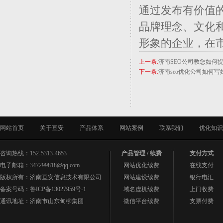
通过发布有价值
品牌理念、文化
形象的企业，在
上一条:
济南SEO公司教您如何
下一条:
济南seo优化公司如何写
网站首页
关于亘安
产品体系
网站案例
联系我们
优化知识
咨询热线：152-5313-4653
产品管理 / 续费
支付方式
电子邮箱：347299818@qq.com
网站优化续费
在线支付
版权所有：济南亘安信息技术有限公司
网站建设续费
银行电汇
备案号码：
鲁ICP备13027959号-1
域名虚机续费
上门收费
通讯地址：济南市山东甸柳集团
微信平台续费
支票付费