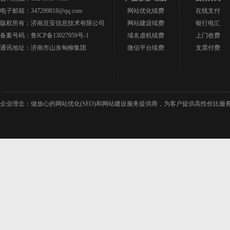
电子邮箱：347299818@qq.com
网站优化续费
在线支付
版权所有：济南亘安信息技术有限公司
网站建设续费
银行电汇
备案号码：
鲁ICP备13027959号-1
域名虚机续费
上门收费
通讯地址：济南市山东甸柳集团
微信平台续费
支票付费
企业理念：做放心的网站优化(SEO)和网站建设服务提供商，为客户提供高性价比服